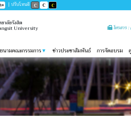
| ปรับโทนสี
ก+
C
C
C
ยาลัยรังสิต
โทรสาร :
angsit University
ายนามคณะกรรมการ
▼
ข่าวประชาสัมพันธ์
การจัดอบรม
ค