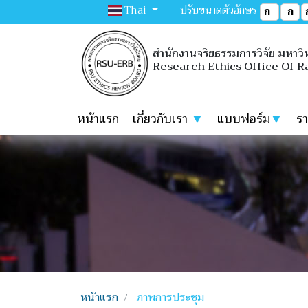
Thai
ปรับขนาดตัวอักษร
ก-
ก
สำนักงานจริยธรรมการวิจัย มหาวิท
Research Ethics Office Of R
หน้าแรก
เกี่ยวกับเรา
▼
แบบฟอร์ม
▼
ร
หน้าแรก
ภาพการประชุม